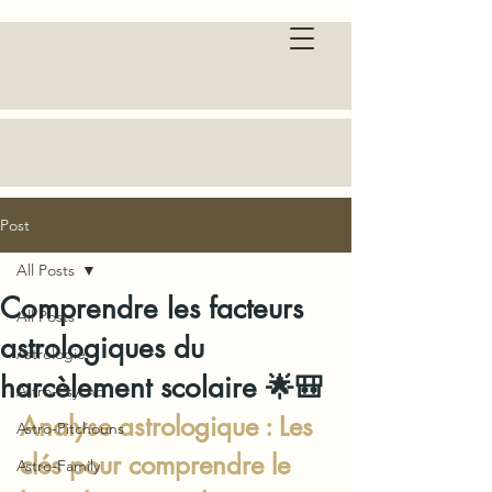
Post
All Posts
Comprendre les facteurs
All Posts
astrologiques du
Astrologie
harcèlement scolaire 🌟🎒
Astro-Psycho
Analyse astrologique : Les 
Astro-Pitchouns
clés pour comprendre le 
Astro-Family