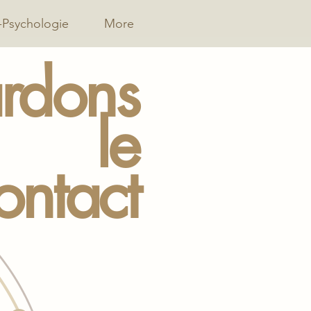
-Psychologie
More
rdons
le
ontact