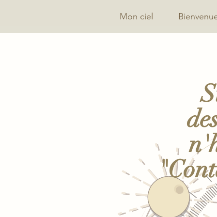
Mon ciel
Bienvenu
S
des
n'
"Cont