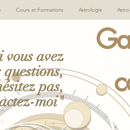
e
Cours et Formations
Astrologie
Astro
Ga
i vous avez
 questions,
c
hésitez pas,
actez-moi"