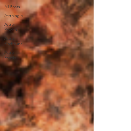
All Posts
Astrologie
Astro-
Psycho
Astro-
Pitchouns
Astro-
Family