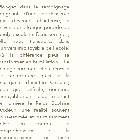
Plongez dans le témoignage
poignant d'une adolescente
qui, devenue chanteuse, a
traversé une longue période de
phobie scolaire. Dans son récit,
elle nous transporte dans
l'univers impitoyable de l'école,
où la différence peut se
transformer en humiliation. Elle
partage comment elle a réussi à
se reconstruire grâce à la
musique et à l'écriture. Ce sujet,
bien que difficile, demeure
incroyablement actuel, mettant
en lumière le Refus Scolaire
Anxieux, une réalité souvent
sous-estimée et insuffisamment
prise en compte. La
compréhension et la
reconnaissance de cette