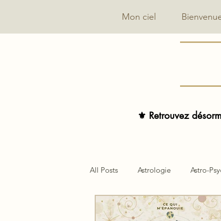
Mon ciel
Bienvenu
⚜️ Retrouvez désorma
All Posts
Astrologie
Astro-Ps