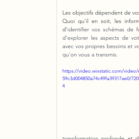
Les objectifs dépendent de vos
Quoi qu'il en soit, les info
d'
identifier vos schémas de 
d'explorer les aspects de votr
avec vos propres besoins et vo
qu'on vous a transmis. 
https://video.wixstatic.com/video
59c3d004850a74c49fa39317ae0/720
4
transformation profonde et d'