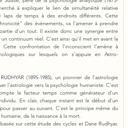
 Suisse, père de la psychologie analytique (1875-
erché à expliquer le lien de simultanéité relative 
aps de temps à des endroits différents. Cette 
hronicité" des évènements, va l'amener à prendre 
artie d'un tout. Il existe donc une synergie entre 
n continuum réel. C'est ainsi qu'il met en avant la 
f. Cette confrontation de l'inconscient l'amène à 
chologiques sur lesquels on s'appuie en Astro-
RUDHYAR (1895-1985), un pionnier de l'astrologie 
uer l'astrologie vers la psychologie humaniste. C'est 
ompte le facteur temps comme générateur d'un 
ividu. En clair, chaque instant est le début d'un 
 pour passer au suivant. C'est le principe même du 
n humaine, de la naissance à la mort. 
e basée sur cette étude des cycles et Dane Rudhyar, 