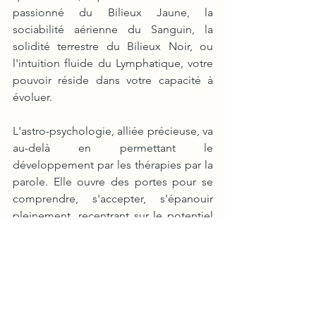
passionné du Bilieux Jaune, la 
sociabilité aérienne du Sanguin, la 
solidité terrestre du Bilieux Noir, ou 
l'intuition fluide du Lymphatique, votre 
pouvoir réside dans votre capacité à 
évoluer.
L'astro-psychologie, alliée précieuse, va 
au-delà en permettant le 
développement par les thérapies par la 
parole. Elle ouvre des portes pour se 
comprendre, s'accepter, s'épanouir 
pleinement, recentrant sur le potentiel 
actif de la personne. C'est un voyage 
vers soi-même, où vous pourrez vous 
approprier avec vos propres mots une 
manière de vous voir et de vous 
montrer aux autres.