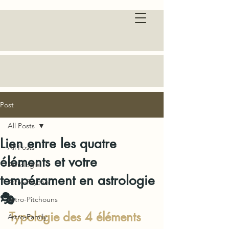
Post
All Posts
Lien entre les quatre
All Posts
éléments et votre
Astrologie
tempérament en astrologie
Astro-Psycho
🎭
Astro-Pitchouns
Typologie des 4 éléments 
Astro-Family