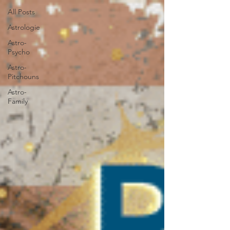
All Posts
Astrologie
Astro-
Psycho
Astro-
Pitchouns
Astro-
Family