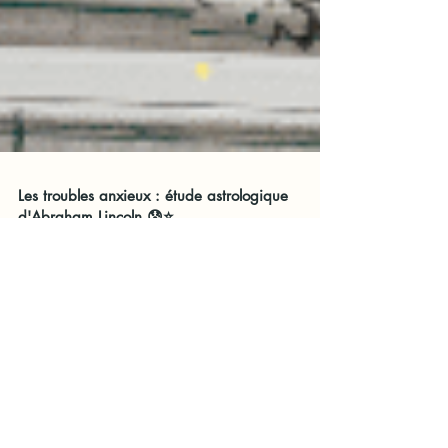
Les troubles anxieux : étude astrologique
d'Abraham Lincoln 😰⭐
Abraham Lincoln, est Verseau ascendant Verseau.
Il incarne une énergie profondément Uranienne
ce qui lui confère ses idées novatrices
L ' Insta ' r