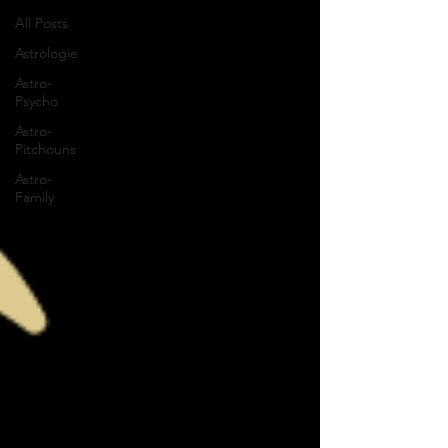
All Posts
Astrologie
Astro-
Psycho
Astro-
Pitchouns
Astro-
Family