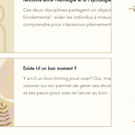
L
Ces deux disciplines partagent un objectif
fondamental : aider les individus à mieux se
comprendre pour s'épanouir pleinement
dans leur vie
Existe t-il un bon moment ?
Y a-t-il un bon timing pour oser? Oui, mais
oeuvrer sur soi permet de gérer ses doutes
et ses peurs pour oser se lancer au bon
moment