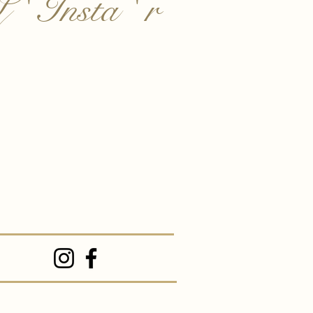
 ' Insta ' r