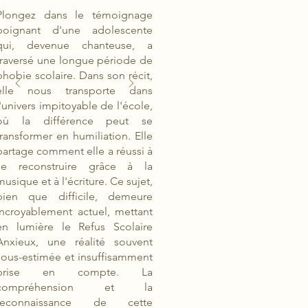
Plongez dans le témoignage
poignant d'une adolescente
qui, devenue chanteuse, a
traversé une longue période de
phobie scolaire. Dans son récit,
elle nous transporte dans
l'univers impitoyable de l'école,
où la différence peut se
transformer en humiliation. Elle
partage comment elle a réussi à
se reconstruire grâce à la
musique et à l'écriture. Ce sujet,
bien que difficile, demeure
incroyablement actuel, mettant
en lumière le Refus Scolaire
Anxieux, une réalité souvent
sous-estimée et insuffisamment
prise en compte. La
compréhension et la
reconnaissance de cette