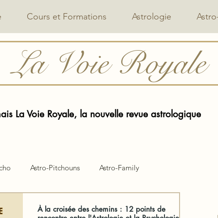
e
Cours et Formations
Astrologie
Astro
La Voie Royale
is La Voie Royale, la nouvelle revue astrologique
ycho
Astro-Pitchouns
Astro-Family
À la croisée des chemins : 12 points de
rencontre entre l'Astrologie et la Psychologie