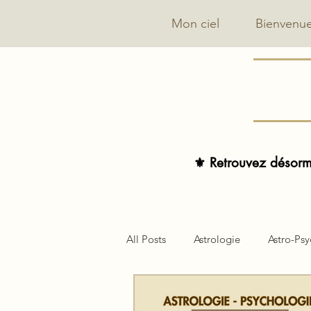
Mon ciel
Bienvenu
⚜️ Retrouvez désorma
All Posts
Astrologie
Astro-Ps