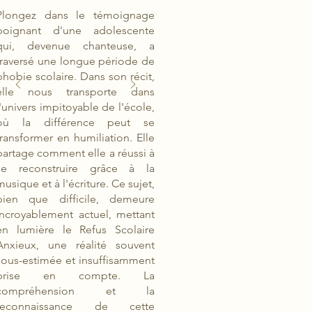
Plongez dans le témoignage
poignant d'une adolescente
qui, devenue chanteuse, a
traversé une longue période de
phobie scolaire. Dans son récit,
elle nous transporte dans
l'univers impitoyable de l'école,
où la différence peut se
transformer en humiliation. Elle
partage comment elle a réussi à
se reconstruire grâce à la
musique et à l'écriture. Ce sujet,
bien que difficile, demeure
incroyablement actuel, mettant
en lumière le Refus Scolaire
Anxieux, une réalité souvent
sous-estimée et insuffisamment
prise en compte. La
compréhension et la
reconnaissance de cette