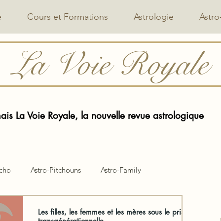
e
Cours et Formations
Astrologie
Astro
La Voie Royale
is La Voie Royale, la nouvelle revue astrologique
ycho
Astro-Pitchouns
Astro-Family
Les filles, les femmes et les mères sous le prisme
transgénérationnelle