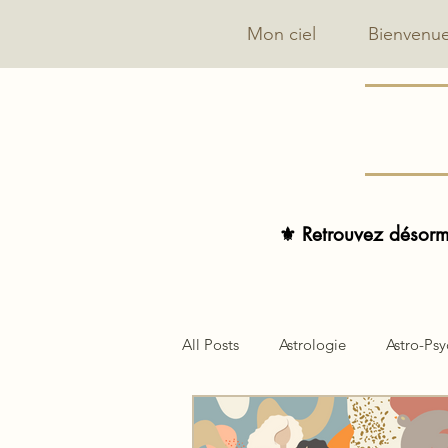
Mon ciel
Bienvenu
⚜️ Retrouvez désorma
All Posts
Astrologie
Astro-Ps