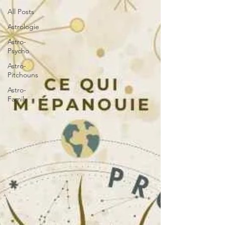
All Posts
Astrologie
Astro-
Psycho
Astro-
Pitchouns
Astro-
Family