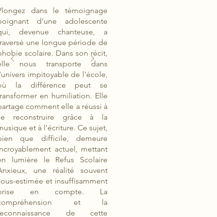
Plongez dans le témoignage
poignant d'une adolescente
qui, devenue chanteuse, a
traversé une longue période de
phobie scolaire. Dans son récit,
elle nous transporte dans
l'univers impitoyable de l'école,
où la différence peut se
transformer en humiliation. Elle
partage comment elle a réussi à
se reconstruire grâce à la
musique et à l'écriture. Ce sujet,
bien que difficile, demeure
incroyablement actuel, mettant
en lumière le Refus Scolaire
Anxieux, une réalité souvent
sous-estimée et insuffisamment
prise en compte. La
compréhension et la
reconnaissance de cette