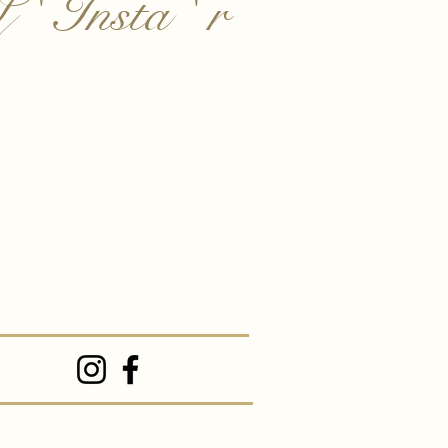
 ' Insta ' r