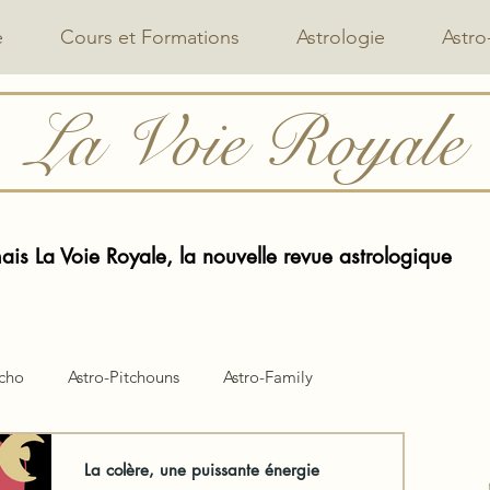
e
Cours et Formations
Astrologie
Astro
La Voie Royale
is La Voie Royale, la nouvelle revue astrologique
ycho
Astro-Pitchouns
Astro-Family
La colère, une puissante énergie