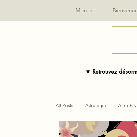
Mon ciel
Bienvenu
⚜️ Retrouvez désorma
All Posts
Astrologie
Astro-Ps