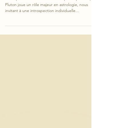
pour votre renaissance !
Bien que considéré comme une petite planète,
Pluton joue un rôle majeur en astrologie, nous
invitant à une introspection individuelle...