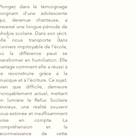
Plongez dans le témoignage
poignant d'une adolescente
qui, devenue chanteuse, a
traversé une longue période de
phobie scolaire. Dans son récit,
elle nous transporte dans
l'univers impitoyable de l'école,
où la différence peut se
transformer en humiliation. Elle
partage comment elle a réussi à
se reconstruire grâce à la
musique et à l'écriture. Ce sujet,
bien que difficile, demeure
incroyablement actuel, mettant
en lumière le Refus Scolaire
Anxieux, une réalité souvent
sous-estimée et insuffisamment
prise en compte. La
compréhension et la
reconnaissance de cette