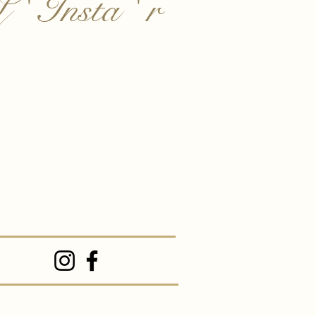
 ' Insta ' r