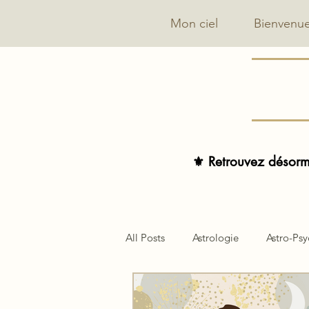
Mon ciel
Bienvenu
⚜️ Retrouvez désorma
All Posts
Astrologie
Astro-Ps