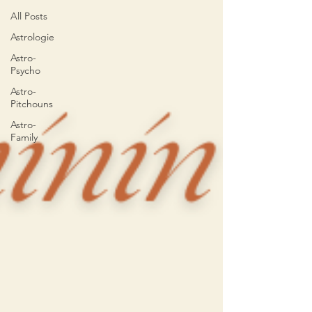
All Posts
Astrologie
Astro-
Psycho
Astro-
Pitchouns
Astro-
Family