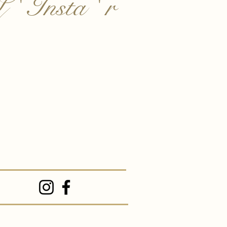
 ' Insta ' r