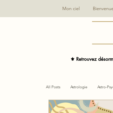
Mon ciel
Bienvenu
⚜️ Retrouvez désorma
All Posts
Astrologie
Astro-Ps