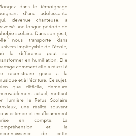
Plongez dans le témoignage
poignant d'une adolescente
qui, devenue chanteuse, a
traversé une longue période de
phobie scolaire. Dans son récit,
elle nous transporte dans
l'univers impitoyable de l'école,
où la différence peut se
transformer en humiliation. Elle
partage comment elle a réussi à
se reconstruire grâce à la
musique et à l'écriture. Ce sujet,
bien que difficile, demeure
incroyablement actuel, mettant
en lumière le Refus Scolaire
Anxieux, une réalité souvent
sous-estimée et insuffisamment
prise en compte. La
compréhension et la
reconnaissance de cette