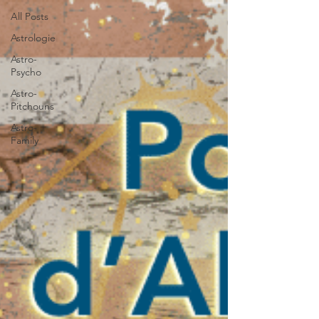
All Posts
Astrologie
Astro-
Psycho
Astro-
Pitchouns
Astro-
Family