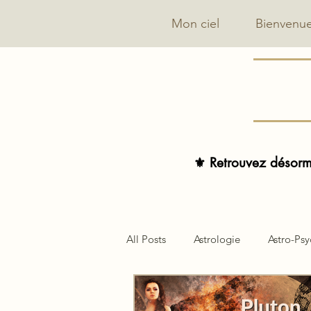
Mon ciel
Bienvenu
⚜️ Retrouvez désorma
All Posts
Astrologie
Astro-Ps