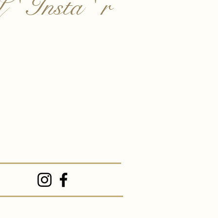
 ' Insta ' r