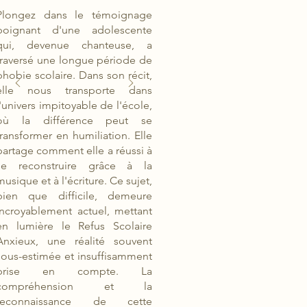
Plongez dans le témoignage
poignant d'une adolescente
qui, devenue chanteuse, a
traversé une longue période de
phobie scolaire. Dans son récit,
elle nous transporte dans
l'univers impitoyable de l'école,
où la différence peut se
transformer en humiliation. Elle
partage comment elle a réussi à
se reconstruire grâce à la
musique et à l'écriture. Ce sujet,
bien que difficile, demeure
incroyablement actuel, mettant
en lumière le Refus Scolaire
Anxieux, une réalité souvent
sous-estimée et insuffisamment
prise en compte. La
compréhension et la
reconnaissance de cette