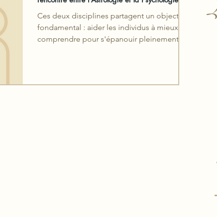
L
Ces deux disciplines partagent un objectif
fondamental : aider les individus à mieux se
comprendre pour s'épanouir pleinement
dans leur vie