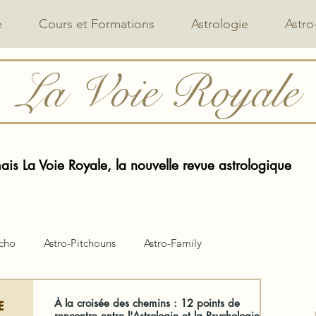
e
Cours et Formations
Astrologie
Astro
La Voie Royale
is La Voie Royale, la nouvelle revue astrologique
ycho
Astro-Pitchouns
Astro-Family
À la croisée des chemins : 12 points de
rencontre entre l'Astrologie et la Psychologie