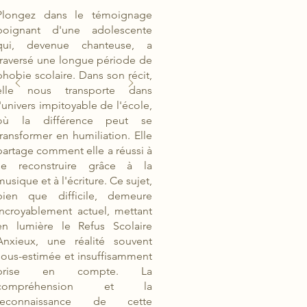
Plongez dans le témoignage
poignant d'une adolescente
qui, devenue chanteuse, a
traversé une longue période de
phobie scolaire. Dans son récit,
elle nous transporte dans
l'univers impitoyable de l'école,
où la différence peut se
transformer en humiliation. Elle
partage comment elle a réussi à
se reconstruire grâce à la
musique et à l'écriture. Ce sujet,
bien que difficile, demeure
incroyablement actuel, mettant
en lumière le Refus Scolaire
Anxieux, une réalité souvent
sous-estimée et insuffisamment
prise en compte. La
compréhension et la
reconnaissance de cette