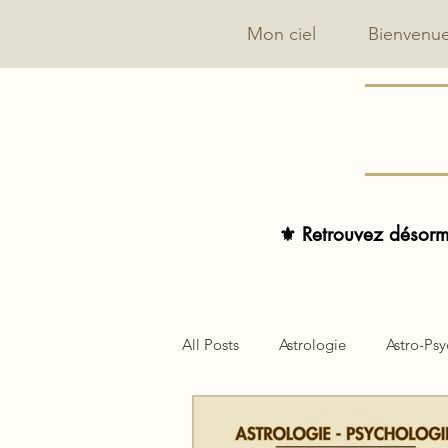
Mon ciel
Bienvenu
⚜️ Retrouvez désorma
All Posts
Astrologie
Astro-Ps