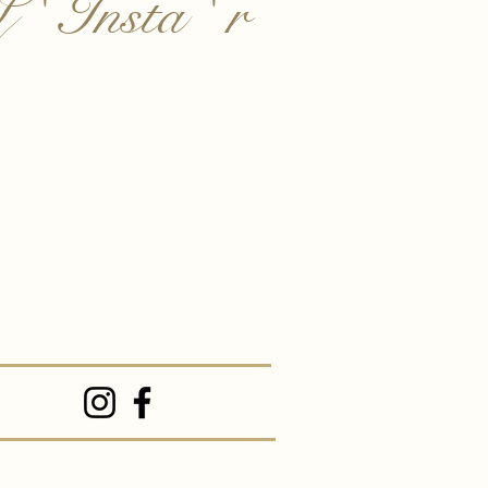
 ' Insta ' r