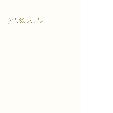
astrologie, un autre regard sur sa personnalité.
L ' Insta ' r