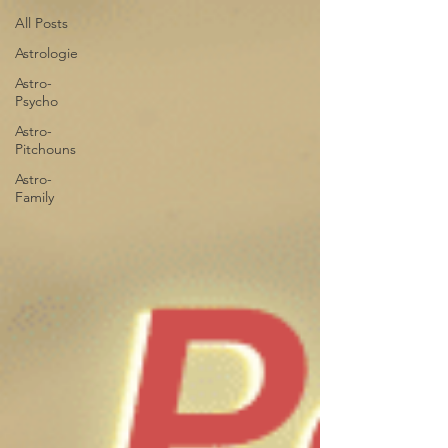
All Posts
Astrologie
Astro-
Psycho
Astro-
Pitchouns
Astro-
Family