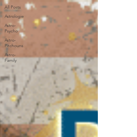
All Posts
Astrologie
Astro-
Psycho
Astro-
Pitchouns
Astro-
Family