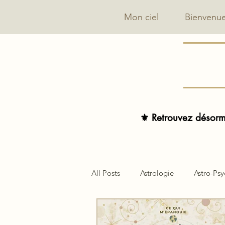
Mon ciel
Bienvenu
⚜️ Retrouvez désorma
All Posts
Astrologie
Astro-Ps