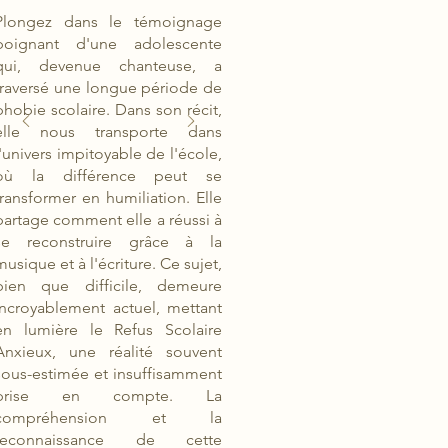
Plongez dans le témoignage
poignant d'une adolescente
qui, devenue chanteuse, a
traversé une longue période de
phobie scolaire. Dans son récit,
elle nous transporte dans
l'univers impitoyable de l'école,
où la différence peut se
transformer en humiliation. Elle
partage comment elle a réussi à
se reconstruire grâce à la
musique et à l'écriture. Ce sujet,
bien que difficile, demeure
incroyablement actuel, mettant
en lumière le Refus Scolaire
Anxieux, une réalité souvent
sous-estimée et insuffisamment
prise en compte. La
compréhension et la
reconnaissance de cette