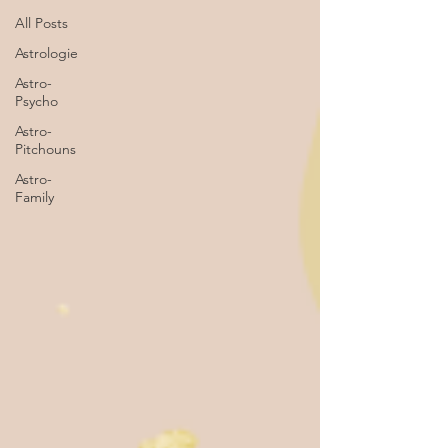
All Posts
Astrologie
Astro-
Psycho
Astro-
Pitchouns
Astro-
Family