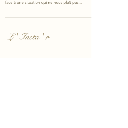
D’où vient la colère? c’est une réponse
émotionnelle instinctive qui nous permet de réagir
face à une situation qui ne nous plaît pas...
L ' Insta ' r