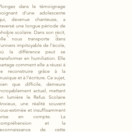
Plongez dans le témoignage
poignant d'une adolescente
qui, devenue chanteuse, a
traversé une longue période de
phobie scolaire. Dans son récit,
elle nous transporte dans
l'univers impitoyable de l'école,
où la différence peut se
transformer en humiliation. Elle
partage comment elle a réussi à
se reconstruire grâce à la
musique et à l'écriture. Ce sujet,
bien que difficile, demeure
incroyablement actuel, mettant
en lumière le Refus Scolaire
Anxieux, une réalité souvent
sous-estimée et insuffisamment
prise en compte. La
compréhension et la
reconnaissance de cette