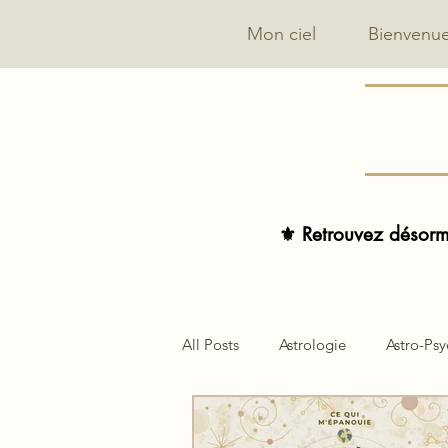
Mon ciel
Bienvenu
⚜️ Retrouvez désorma
All Posts
Astrologie
Astro-Ps